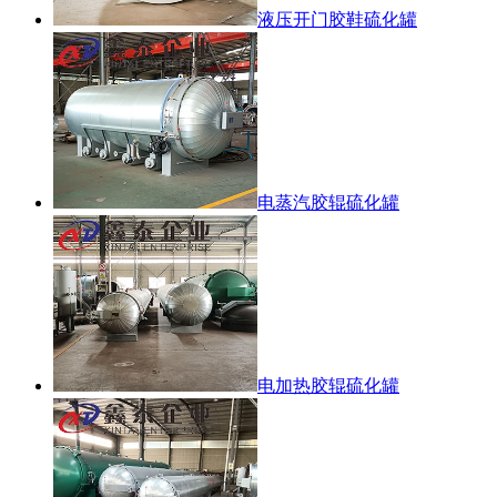
液压开门胶鞋硫化罐
电蒸汽胶辊硫化罐
电加热胶辊硫化罐