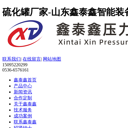
硫化罐厂家-山东鑫泰鑫智能装
联系我们
|
在线留言
|
网站地图
15095220299
0536-6576161
鑫泰鑫首页
产品中心
新闻资讯
合作定制
关于鑫泰鑫
技术服务
成功案例
联系鑫泰鑫
招贤纳士