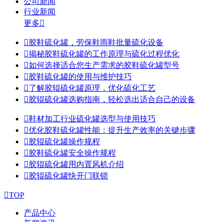
公司新闻
行业新闻
更多


胶鞋硫化罐，劳保鞋雨鞋批量硫化设备

揭秘胶鞋硫化罐的工作原理与硫化过程优化

如何选择适合您生产需求的胶鞋硫化罐型号

胶鞋硫化罐的使用与维护技巧

了解胶辊硫化罐原理，优化硫化工艺

胶辊硫化罐选购指南，轻松选出适合自己的设备

鞋材加工行业硫化罐选型与使用技巧

优化胶鞋硫化罐性能：提升生产效率的关键步骤

胶辊硫化罐操作规程

胶鞋硫化罐安全操作规程

胶辊硫化罐用内置风机介绍

胶辊硫化罐快开门联锁

TOP
产品中心