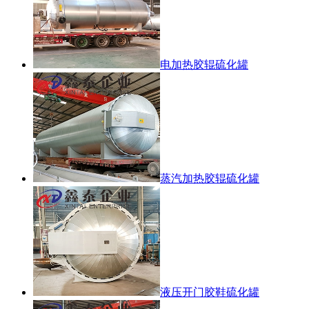
电加热胶辊硫化罐
蒸汽加热胶辊硫化罐
液压开门胶鞋硫化罐