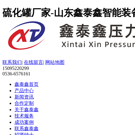
硫化罐厂家-山东鑫泰鑫智能装
联系我们
|
在线留言
|
网站地图
15095220299
0536-6576161
鑫泰鑫首页
产品中心
新闻资讯
合作定制
关于鑫泰鑫
技术服务
成功案例
联系鑫泰鑫
招贤纳士