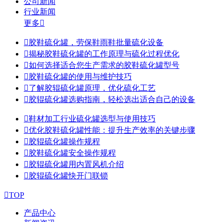
公司新闻
行业新闻
更多


胶鞋硫化罐，劳保鞋雨鞋批量硫化设备

揭秘胶鞋硫化罐的工作原理与硫化过程优化

如何选择适合您生产需求的胶鞋硫化罐型号

胶鞋硫化罐的使用与维护技巧

了解胶辊硫化罐原理，优化硫化工艺

胶辊硫化罐选购指南，轻松选出适合自己的设备

鞋材加工行业硫化罐选型与使用技巧

优化胶鞋硫化罐性能：提升生产效率的关键步骤

胶辊硫化罐操作规程

胶鞋硫化罐安全操作规程

胶辊硫化罐用内置风机介绍

胶辊硫化罐快开门联锁

TOP
产品中心