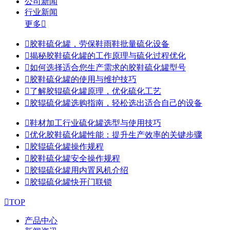
公司新闻
行业新闻
更多


胶鞋硫化罐，劳保鞋雨鞋批量硫化设备

揭秘胶鞋硫化罐的工作原理与硫化过程优化

如何选择适合您生产需求的胶鞋硫化罐型号

胶鞋硫化罐的使用与维护技巧

了解胶辊硫化罐原理，优化硫化工艺

胶辊硫化罐选购指南，轻松选出适合自己的设备

鞋材加工行业硫化罐选型与使用技巧

优化胶鞋硫化罐性能：提升生产效率的关键步骤

胶辊硫化罐操作规程

胶鞋硫化罐安全操作规程

胶辊硫化罐用内置风机介绍

胶辊硫化罐快开门联锁

TOP
产品中心