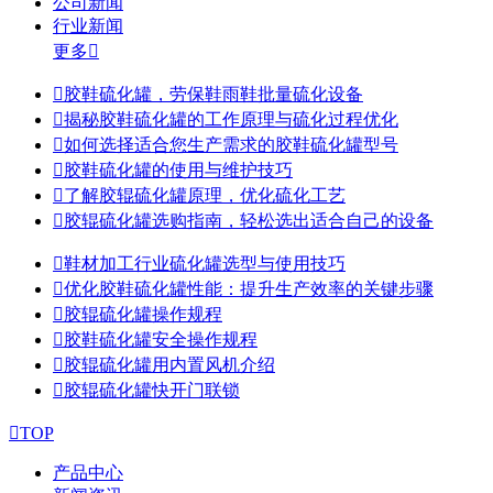
公司新闻
行业新闻
更多


胶鞋硫化罐，劳保鞋雨鞋批量硫化设备

揭秘胶鞋硫化罐的工作原理与硫化过程优化

如何选择适合您生产需求的胶鞋硫化罐型号

胶鞋硫化罐的使用与维护技巧

了解胶辊硫化罐原理，优化硫化工艺

胶辊硫化罐选购指南，轻松选出适合自己的设备

鞋材加工行业硫化罐选型与使用技巧

优化胶鞋硫化罐性能：提升生产效率的关键步骤

胶辊硫化罐操作规程

胶鞋硫化罐安全操作规程

胶辊硫化罐用内置风机介绍

胶辊硫化罐快开门联锁

TOP
产品中心