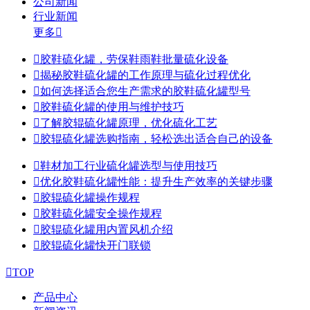
公司新闻
行业新闻
更多


胶鞋硫化罐，劳保鞋雨鞋批量硫化设备

揭秘胶鞋硫化罐的工作原理与硫化过程优化

如何选择适合您生产需求的胶鞋硫化罐型号

胶鞋硫化罐的使用与维护技巧

了解胶辊硫化罐原理，优化硫化工艺

胶辊硫化罐选购指南，轻松选出适合自己的设备

鞋材加工行业硫化罐选型与使用技巧

优化胶鞋硫化罐性能：提升生产效率的关键步骤

胶辊硫化罐操作规程

胶鞋硫化罐安全操作规程

胶辊硫化罐用内置风机介绍

胶辊硫化罐快开门联锁

TOP
产品中心