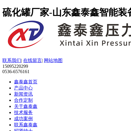
硫化罐厂家-山东鑫泰鑫智能装
联系我们
|
在线留言
|
网站地图
15095220299
0536-6576161
鑫泰鑫首页
产品中心
新闻资讯
合作定制
关于鑫泰鑫
技术服务
成功案例
联系鑫泰鑫
招贤纳士